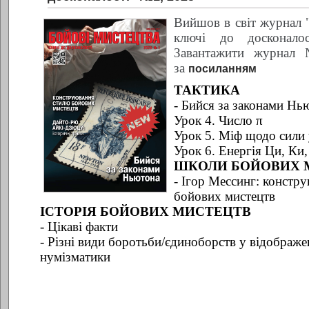
Вийшов в світ журнал "
ключі до досконал
Завантажити журнал
за
посиланням
ТАКТИКА
- Бийся за законами Нь
Урок 4. Число π
Урок 5. Міф щодо сили
Урок 6. Енергія Ци, Ки,
ШКОЛИ БОЙОВИХ 
- Ігор Мессинг: констр
бойових мистецтв
ІСТОРІЯ БОЙОВИХ МИСТЕЦТВ
- Цікаві факти
- Різні види боротьби/єдиноборств у відображе
нумізматики