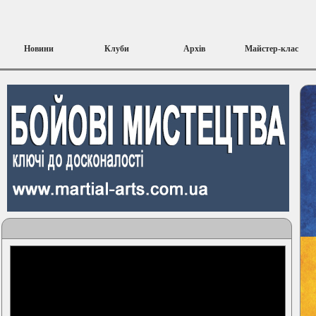
Новини
Клуби
Архів
Майстер-клас