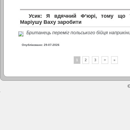
Усик: Я вдячний Ф’юрі, тому що 
Маріушу Ваху заробити
Британець переміг польського бійця наприкінц
Опубліковано: 29-07-2026
1
2
3
>
»