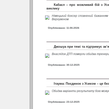
Кабаєл – про можливий бій з Уси
виклику
Німецький боксер сповнений бажанням 
Верхувеном
Опубліковано: 11-06-2026
Джошуа при тямі та підтримує зв’я
Внаслідок ДТП померли обидва тренер
Опубліковано: 30-12-2025
Ітаума: Поєдинок з Усиком – це бе
Обидва варіанти результату бою можут
Опубліковано: 23-12-2025