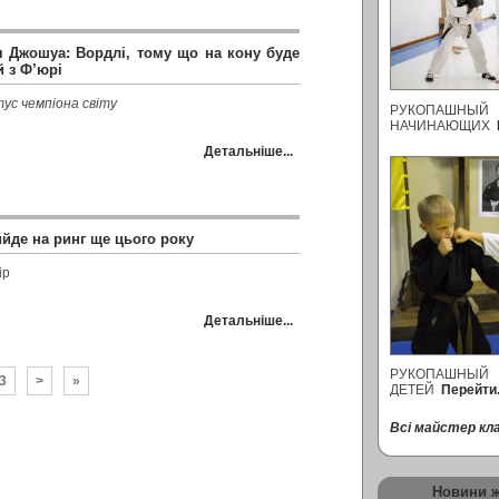
я Джошуа: Вордлі, тому що на кону буде
й з Ф’юрі
ус чемпіона світу
РУКОПАШНЫ
НАЧИНАЮЩИХ
Детальніше...
ийде на ринг ще цього року
ір
Детальніше...
РУКОПАШНЫ
3
>
»
ДЕТЕЙ
Перейти.
Всі майстер кла
Новини 