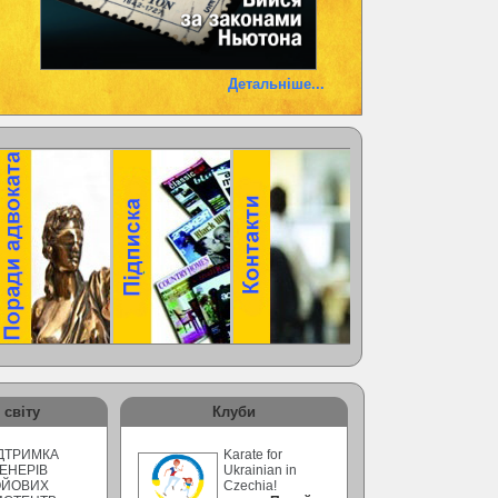
Детальніше...
 світу
Клуби
ДТРИМКА
Karate for
ЕНЕРІВ
Ukrainian in
ОЙОВИХ
Czechia!