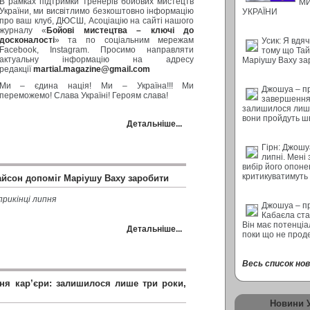
В рамках підтримки тренерів бойових мистецтв
М
України, ми висвітлимо безкоштовно інформацію
УКРАЇНИ
про ваш клуб, ДЮСШ, Асоціацію на сайті нашого
журналу «
Бойові мистецтва – ключі до
досконалості
» та по соціальним мережам
Усик: Я вдяч
Facebook, Instagram. Просимо направляти
тому що Тай
актуальну інформацію на адресу
Маріушу Ваху за
редакції
martial.magazine@gmail.com
Ми – єдина нація! Ми – Україна!!! Ми
Джошуа – п
переможемо! Слава Україні! Героям слава!
завершення 
залишилося лише
вони пройдуть ш
Детальніше...
Гірн: Джошу
липні. Мені
вибір його опон
критикуватимуть
айсон допоміг Маріушу Ваху заробити
прикінці липня
Джошуа – п
Кабаєла ста
Він має потенціал
Детальніше...
поки що не прод
Весь список нови
я кар’єри: залишилося лише три роки,
Новини 