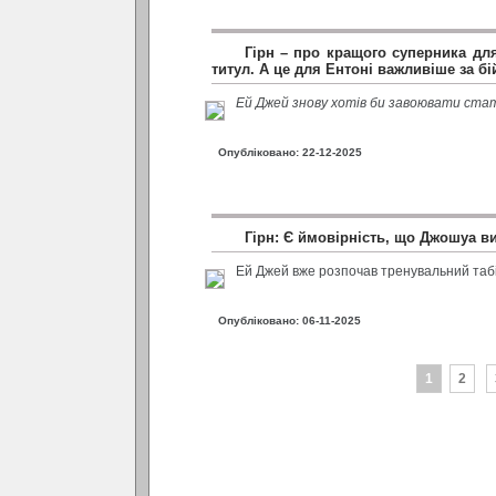
Гірн – про кращого суперника дл
титул. А це для Ентоні важливіше за бі
Ей Джей знову хотів би завоювати стат
Опубліковано: 22-12-2025
Гірн: Є ймовірність, що Джошуа в
Ей Джей вже розпочав тренувальний таб
Опубліковано: 06-11-2025
1
2