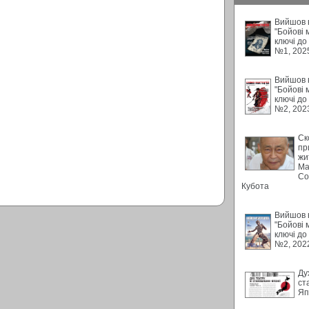
Вийшов в
"Бойові 
ключі до
№1, 202
Вийшов в
"Бойові 
ключі до
№2, 202
Ск
пр
жи
Ма
Со
Кубота
Вийшов в
"Бойові 
ключі до
№2, 202
Ду
ст
Яп