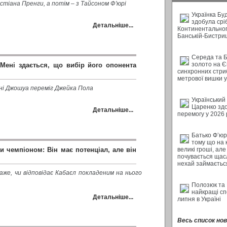
стіана Пренги, а потім – з Тайсоном Ф'юрі
Українка Бу
здобула срі
Детальніше...
Континентальног
Банській-Бистри
Середа та 
золото на Є
 Мені здається, що вибір його опонента
синхронних стриб
метрової вишки у 
ні Джошуа переміг Джейка Пола
Український
Царенко зд
Детальніше...
перемогу у 2026 
Батько Ф’юрі
тому що на 
 чемпіоном: Він має потенціал, але він
великі гроші, але
почувається щас
нехай займається
аже, чи відповідає Кабаєл покладеним на нього
Полозюк та
найкращі с
Детальніше...
липня в Україні
Весь список нови