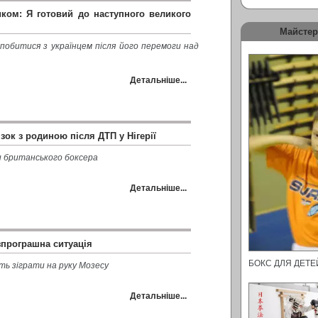
ком: Я готовий до наступного великого
Майстер
побитися з українцем після його перемоги над
Детальніше...
зок з родиною після ДТП у Нігерії
и британського боксера
Детальніше...
зпрограшна ситуація
БОКС ДЛЯ ДЕТ
ь зіграти на руку Мозесу
Детальніше...