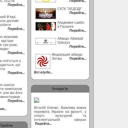
ИСТЕЦТВ
Перейти...
Перейти...
СКТК "ХЕДОДІ"
Перейти...
ний Ф’юрі,
сон допоміг
Академия самбо
робити
в Паланге
Перейти...
Перейти...
ро можливе
Айкидо Айкикай
кар’єри:
Sūkurys
 три роки,
Перейти...
видко
Перейти...
Федерация айкидо
Литвы
Перейти...
а поб’ється у
 здається, що
ента
Всі клуби...
Перейти...
ро шанси
Інтерв'ю
ти чемпіоном:
, але він його
емонстрував
Перейти...
Віталій Кличко: Важлива кожна
н...
перемога України на фронті, у
спорті, культурній та
інтелектуальній сферах
Перейти...
України