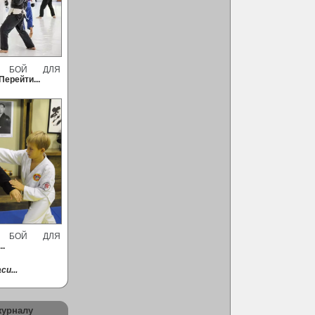
Й БОЙ ДЛЯ
Перейти...
Й БОЙ ДЛЯ
..
си...
журналу