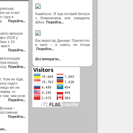
дзинська
бло на етапі
Камбосос: Я був готовий битися
о туру в
з Ломаченком, але завадила
ці
Перейти...
війна
Перейти...
Байло виграли
вро-2026 у
Екс-воротар Динамо: Прилетіло
ках з 10-
в окоп – я навіть не почув
міксті
Перейти...
Перейти...
 велогонщик
Всі інтерв'ю...
обув першу
році
Перейти...
: Усик не піде,
кону надто
 якщо він не
ливим, то
 тим, чим хоче
Перейти...
 Вознюк –
портсменки
Перейти...
н...