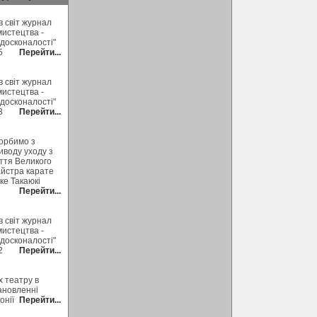
 світ журнал
мистецтва -
 досконалості"
5
Перейти...
 світ журнал
мистецтва -
 досконалості"
3
Перейти...
орбимо з
иводу уходу з
ття Великого
йстра карате
ке Такаюкі
Перейти...
 світ журнал
мистецтва -
 досконалості"
2
Перейти...
х театру в
ановленні
онії
Перейти...