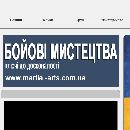
Новини
Клуби
Архів
Майстер-клас