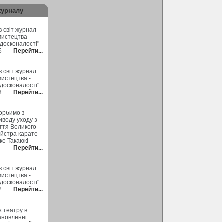
журналу
 світ журнал
мистецтва -
 досконалості"
5
Перейти...
 світ журнал
мистецтва -
 досконалості"
3
Перейти...
орбимо з
иводу уходу з
ття Великого
йстра карате
ке Такаюкі
Перейти...
 світ журнал
мистецтва -
 досконалості"
2
Перейти...
х театру в
ановленні