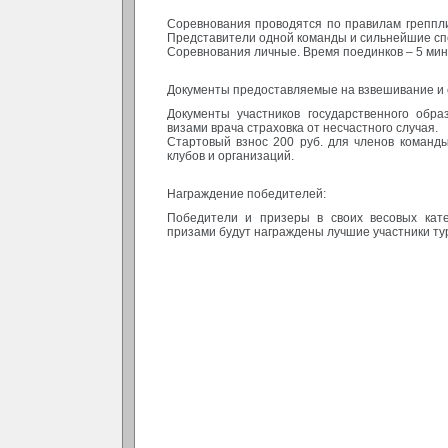
Соревнования проводятся по правилам греппли
Представители одной команды и сильнейшие сп
Соревнования личные. Время поединков – 5 мин
Документы предоставляемые на взвешивание и 
Документы участников государственного обра
визами врача страховка от несчастного случая.
Стартовый взнос 200 руб. для членов команды 
клубов и организаций.
Награждение победителей:
Победители и призеры в своих весовых кат
призами будут награждены лучшие участники ту