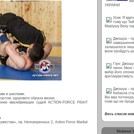
М
УКРАЇНИ
Усик: Я вдяч
тому що Тай
Маріушу Ваху за
Джошуа – п
завершення 
залишилося лише
вони пройдуть ш
Гірн: Джошу
липні. Мені
вибір його опон
критикуватимуть
Джошуа – п
Кабаєла ста
ами и школами.
Він має потенціал
портом, здорового образа жизни.
поки що не прод
шение квалификации судей ACTION-FORCE FIGHT
Весь список нови
а
ества», пр. Непокоренных 2, Action Force Martial
Новини 