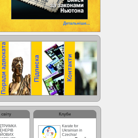
Детальніше...
 світу
Клуби
ДТРИМКА
Karate for
ЕНЕРІВ
Ukrainian in
ОЙОВИХ
Czechia!