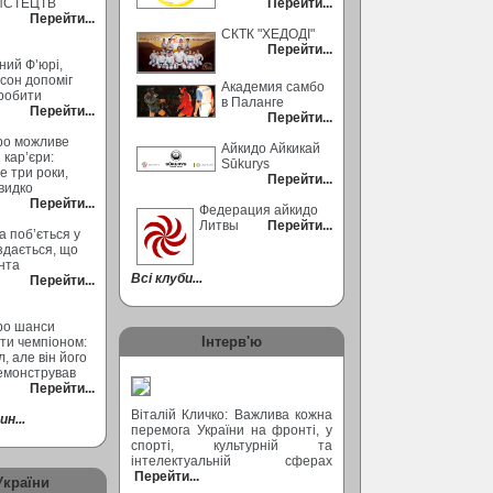
ИСТЕЦТВ
Перейти...
Перейти...
СКТК "ХЕДОДІ"
Перейти...
ний Ф’юрі,
сон допоміг
Академия самбо
робити
в Паланге
Перейти...
Перейти...
ро можливе
Айкидо Айкикай
кар’єри:
Sūkurys
 три роки,
Перейти...
видко
Перейти...
Федерация айкидо
Литвы
Перейти...
а поб’ється у
 здається, що
ента
Всі клуби...
Перейти...
ро шанси
Інтерв'ю
ти чемпіоном:
, але він його
емонстрував
Перейти...
Віталій Кличко: Важлива кожна
н...
перемога України на фронті, у
спорті, культурній та
інтелектуальній сферах
Перейти...
України