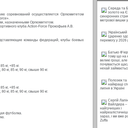
Середа та 
золото на Є
нию соревнований осуществляется Оргкомитетом
синхронних стриб
orce».
метрової вишки у 
ми, назначенными Оргкомитетом.
ортивного клуба Action-Force Прокофьев А.В.
Український
Царенко зд
едставляющие команды федераций, клубы боевых
перемогу у 2026 
Батько Ф’юрі
тому що на 
великі гроші, але
почувається щас
85 кг, +85 кг.
нехай займається
80 кг, 85 кг, 90 кг, свыше 90 кг.
Полозюк та
найкращі с
85 кг, +85 кг.
липня в Україні
80 кг, 85 кг, 90 кг, свыше 90 кг.
Сергій Лапі
Вайлдера – 
найгучніших і
найреалістичніш
щая футболка.
зараз, і ми вже 
ию.
Zuffa