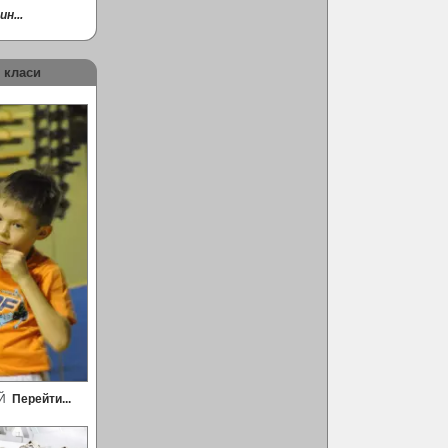
н...
 класи
ЕЙ
Перейти...