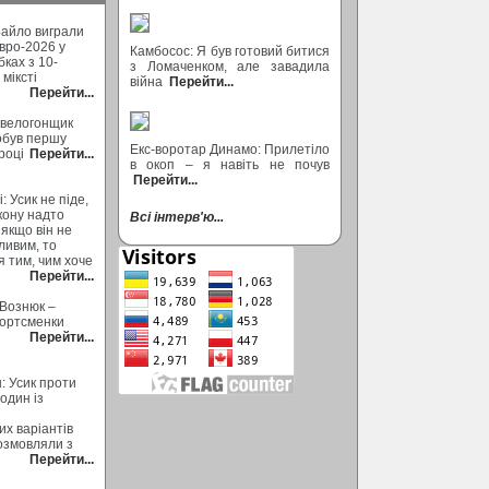
Байло виграли
вро-2026 у
Камбосос: Я був готовий битися
ках з 10-
з Ломаченком, але завадила
міксті
війна
Перейти...
Перейти...
 велогонщик
обув першу
Екс-воротар Динамо: Прилетіло
році
Перейти...
в окоп – я навіть не почув
Перейти...
: Усик не піде,
кону надто
Всі інтерв'ю...
 якщо він не
ливим, то
 тим, чим хоче
Перейти...
 Вознюк –
портсменки
Перейти...
н: Усик проти
один із
их варіантів
розмовляли з
Перейти...