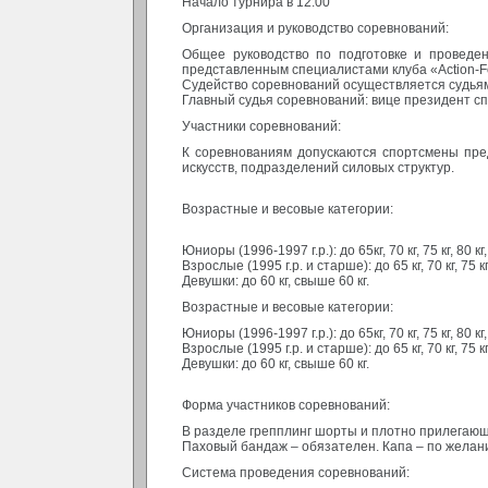
Начало турнира в 12:00
Организация и руководство соревнований:
Общее руководство по подготовке и проведе
представленным специалистами клуба «Action-F
Судейство соревнований осуществляется судья
Главный судья соревнований: вице президент сп
Участники соревнований:
К соревнованиям допускаются спортсмены пр
искусств, подразделений силовых структур.
Возрастные и весовые категории:
Юниоры (1996-1997 г.р.): до 65кг, 70 кг, 75 кг, 80 кг, 
Взрослые (1995 г.р. и старше): до 65 кг, 70 кг, 75 кг, 
Девушки: до 60 кг, свыше 60 кг.
Возрастные и весовые категории:
Юниоры (1996-1997 г.р.): до 65кг, 70 кг, 75 кг, 80 кг, 
Взрослые (1995 г.р. и старше): до 65 кг, 70 кг, 75 кг, 
Девушки: до 60 кг, свыше 60 кг.
Форма участников соревнований:
В разделе грепплинг шорты и плотно прилегаю
Паховый бандаж – обязателен. Капа – по желан
Система проведения соревнований: