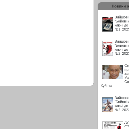
Новини 
Вийшов в
"Бойові 
ключі до
№1, 202
Вийшов в
"Бойові 
ключі до
№2, 202
Ск
пр
жи
Ма
Со
Кубота
Вийшов в
"Бойові 
ключі до
№2, 202
Ду
ст