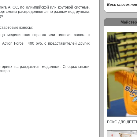
Весь список нови
нга AFGC, по олимпийской или круговой системе.
ортсмены распределяются по разным подгруппам.
ут.
Майстер
стартовые взносы:
зца медицинская справка или типовая заявка с
Action Force , 400 руб. с представителей других
егориях награждаются медалями. Специальными
рнира.
БОКС ДЛЯ ДЕТ