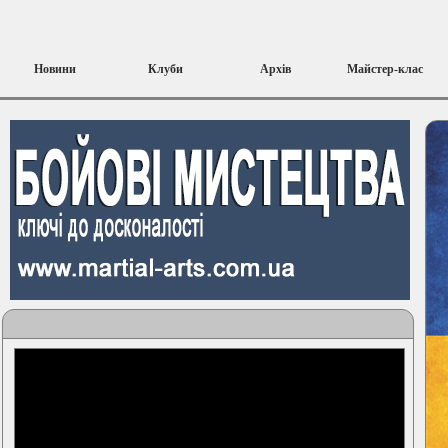
Новини
Клуби
Архів
Майстер-клас