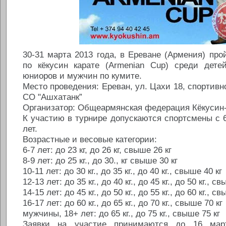
30-31 марта 2013 года, в Ереване (Армения) про
по кёкусин карате (Armenian Cup) среди дете
юниоров и мужчин по кумите.
Место проведения: Ереван, ул. Цахи 18, спортив
СО "Ашхатанк”
Организатор: Общеармянская федерация Кёкусин-
К участию в турнире допускаются спортсмены с 6
лет.
Возрастные и весовые категории:
6-7 лет: до 23 кг, до 26 кг, свыше 26 кг
8-9 лет: до 25 кг., до 30., кг свыше 30 кг
10-11 лет: до 30 кг., до 35 кг., до 40 кг., свыше 40 кг
12-13 лет: до 35 кг., до 40 кг., до 45 кг., до 50 кг., с
14-15 лет: до 45 кг., до 50 кг., до 55 кг., до 60 кг., с
16-17 лет: до 60 кг., до 65 кг., до 70 кг., свыше 70 кг
мужчины, 18+ лет: до 65 кг., до 75 кг., свыше 75 кг
Заявки на участие принимаются до 16 март