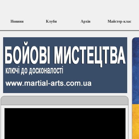
Новини
Клуби
Архів
Майстер-клас