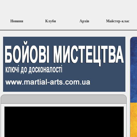
Новини
Клуби
Архів
Майстер-клас