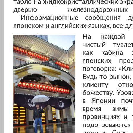
табло на жидкокристаллических экр
дверью железнодорожны
Информационные сообщения ду
японском и английских языках, все д
На каждой 
чистый туале
как кабина с
японских про
поговорка: «Кл
Будь-то рынок, 
клиенту отн
божеству. Уров
в Японии по
время зимы
провинциях и 
подогревают
дороги. Снег 