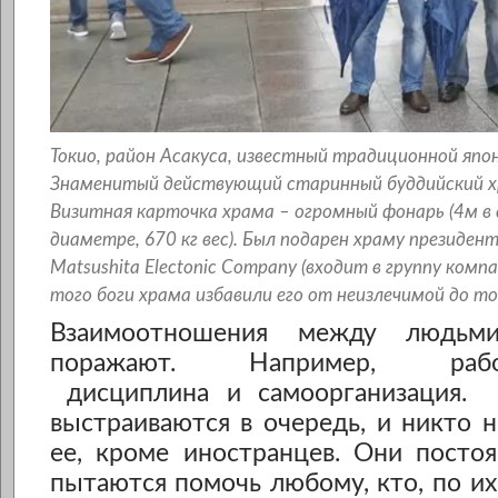
Токио, район Асакуса, известный традиционной яп
Знаменитый действующий старинный буддийский хр
Визитная карточка храма – огромный фонарь (4м в 
диаметре, 670 кг вес). Был подарен храму президе
Matsushita Electonic Company (входит в группу комп
того боги храма избавили его от неизлечимой до тог
Взаимоотношения между людьм
поражают. Например, работо
дисциплина и самоорганизация. 
выстраиваются в очередь, и никто н
ее, кроме иностранцев. Они посто
пытаются помочь любому, кто, по их