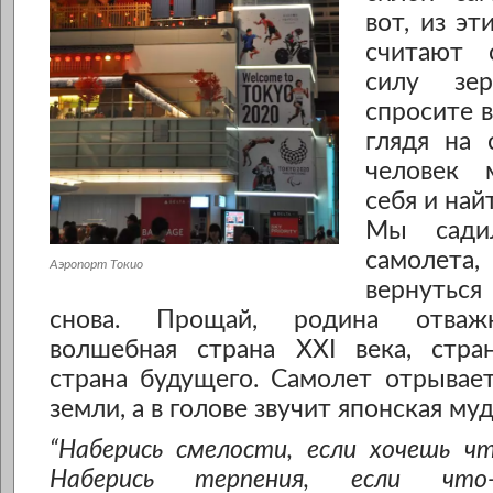
вот, из эт
считают 
силу зер
cпросите 
глядя на 
человек 
себя и най
Мы сади
самолета
Аэропорт Токио
вернутьс
снова. Прощай, родина отважн
волшебная страна XXI века, стр
страна будущего. Самолет отрывае
земли, а в голове звучит японская му
“Наберись смелости, если хочешь ч
Наберись терпения, если что