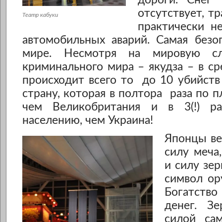
отсутствует, т
Театр кабуки
практически н
автомобильных аварий. Самая безо
мире. Несмотря на мировую сл
криминального мира – якудза – в с
происходит всего то до 10 убийств 
страну, которая в полтора раза по 
чем Великобритания и в 3(!) р
населению, чем Украина!
Японцы ве
силу меча,
и силу зер
символ ор
Богатств
денег. Зе
силой сам