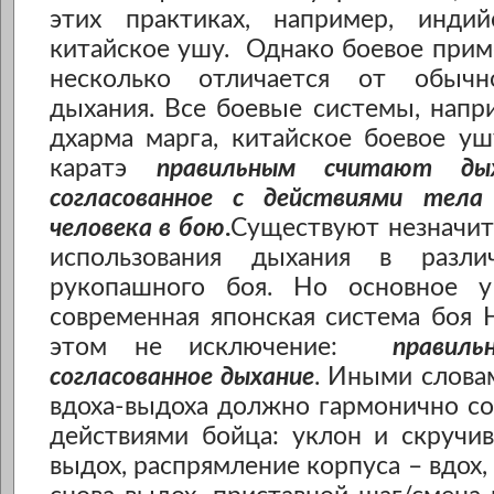
этих практиках, например, инди
китайское ушу. Однако боевое при
несколько отличается от обычно
дыхания. Все боевые системы, напр
дхарма марга, китайское боевое у
каратэ
правильным считают дых
согласованное с действиями тела
человека в бою
.
Существуют незначит
использования дыхания в разли
рукопашного боя. Но основное у
современная японская система боя
этом не исключение:
правиль
согласованное дыхание
. Иными слова
вдоха-выдоха должно гармонично со
действиями бойца: уклон и скручи
выдох, распрямление корпуса – вдох,