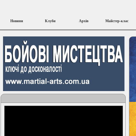
Новини
Клуби
Архів
Майстер-клас