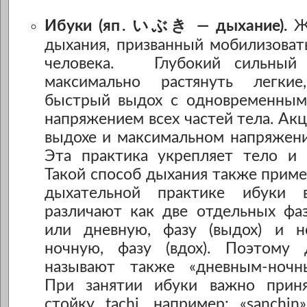
Ибуки (яп
. いぶき — дыхание).
Же
дыхания, призванный мобилизоват
человека. Глубокий сильный
максимально растянуть легки
быстрый выдох с одновременным
напряжением всех частей тела. Акц
выдохе и максимальном напряжени
Эта практика укрепляет тело и р
Такой способ дыхания также примен
дыхательной практике ибуки
различают как две отдельных фаз
или дневную, фазу (выдох) и н
ночную, фазу (вдох). Поэтому 
называют также «дневным-ночн
При занятии ибуки важно приня
стойку tachi, например: «sanchi