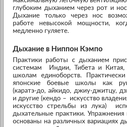
максимальную легочную вентиляцию
глубоким дыханием через рот и но
Дыхание только через нос возм
работе невысокой мощности, ког
медленно гуляете.
Дыхание в Ниппон Кэмпо
Практики работы с дыханием при
системам Индии, Тибета и Китая,
школам единоборств. Практически
японские боевые школы как ру
(каратэ-до, айкидо, джиу-джитцу, дз
и другие (кендо – искусство владени
искусство стрельбы из лука) ис
дыхательные практики. Упражнения 
основаны на различных вариациях д