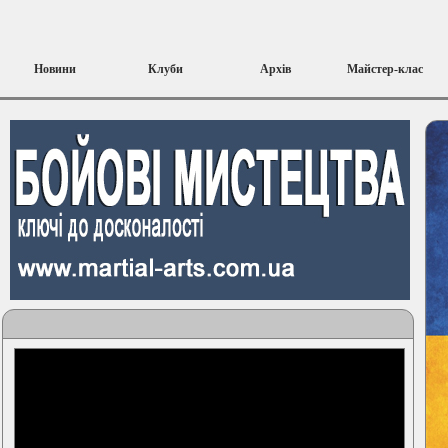
Новини
Клуби
Архів
Майстер-клас