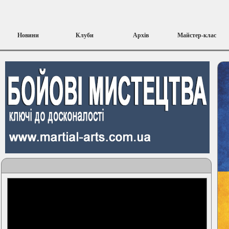
Новини
Клуби
Архів
Майстер-клас