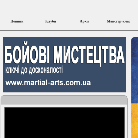
Новини
Клуби
Архів
Майстер-клас