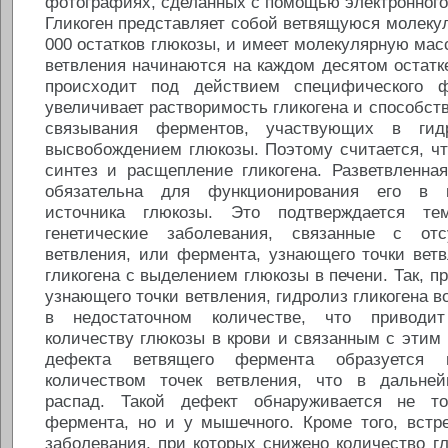
фотографиях, сделанных с помощью электронного
Гликоген представляет собой ветвящуюся молеку
000 остатков глюкозы, и имеет молекулярную мас
ветвления начинаются на каждом десятом остатк
происходит под действием специфического ф
увеличивает растворимость гликогена и способст
связывания ферментов, участвующих в гидр
высвобождением глюкозы. Поэтому считается, чт
синтез и расщепление гликогена. Разветвленная
обязательна для функционирования его в к
источника глюкозы. Это подтверждается те
генетические заболевания, связанные с от
ветвления, или фермента, узнающего точки вет
гликогена с выделением глюкозы в печени. Так, п
узнающего точки ветвления, гидролиз гликогена в
в недостаточном количестве, что приводит
количеству глюкозы в крови и связанным с этим
дефекта ветвящего фермента образуется
количеством точек ветвления, что в дальней
распад. Такой дефект обнаруживается не то
фермента, но и у мышечного. Кроме того, встр
заболевания, при которых снижено количество г