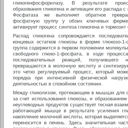
гликогенфосфорилазу. В результате прои
образования гликогена и активация его распада с
Фосфатаза же выполняет обратное превр
фосфатную группу у обоих ключевых ферм
активирует процесс синтеза гликогена и тормозит 
Распад гликогена сопровождается последоват
концевых остатков глюкозы в форме глюкозо-1
группа содержится в первом положении молекул
свободного глюко-1-фосфата, в ходе процесс
последовательных реакций, получившего на
превращаются в молочную кислоту и синтезируе
это четко регулируемый процесс, который може
порядка при интенсивной физической нагру
деятельностью в спокойном состоянии.
Между гликолизом, протекающем в мышцах для о
за счет использования глюкозы, и образованием
неуглеводных продуктов существует тесная взаим
работающей мышце в результате усиления гл
накопление молочной кислоты, которая выделяется
переносится в печень. Здесь значительная час