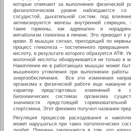
которые отвечают за выполнение физической р
физиологическом уровне наблюдаются со 
сосудистой, дыхательной систем, под влияни
активизируются железы внутренней секреции,
такие гормоны, как адреналин и норадрен
метаболизм гликогена в печени. Это приводит к 
крови. В мышцах сигнал, приходящий по нервны
процесс гликолиза – постепенного превращения
кислоту, в результате которого образуется АТФ. 
молочной кислоты обнаруживается не только в м
Накопление ее в работающих мышцах может бы
мышечного утомления при выполнении работы з
энергообеспечения. Все эти изменения напра
организма к физической работе еще накануне е
характер предстартовых изменений в ф
биохимических системах организма сущес
значимости предстоящей соревновательной
спортсмена. Этот феномен получил название пред
Регуляция процессов расходования и накопле
может нарушаться при таких патологических сос
диабет. Причина заключается в том, что нару