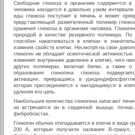
Свободная глюкоза в организме содержится в 
человека находится в довольно узком интервале
еды глюкоза поступает в печень и может превр
представляющий разветвленный полимер глюко
хранения глюкозы в организме человека. Гликоге
природой в качестве резервного полимера. По
способен накапливаться в клетках в значитель
изменяя свойств клетки. Несмотря на свои довол
гликоген не обладает осмотической активностью
изменяет внутреннее давление в клетке), чего не
других полимерах, включая белки, а также о
образования гликогена глюкоза подвергает
активации, превращаясь в уридиндифосфатглю
которая присоединяется к находящемуся в клетк
удлиняя его цепь.
Наибольшие количества гликогена запасают пече
но встречается он в сердечной мышце, почках,
фибробластах.
Гликоген обычно откладывается в клетке в виде г
200 А, которые получили название В-гранул,