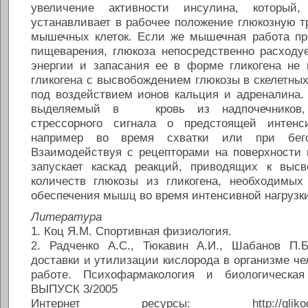
увеличение активности инсулина, который
устанавливает в рабочее положение глюкозную 
мышечных клеток. Если же мышечная работа пр
пищеварения, глюкоза непосредственно расходу
энергии и запасания ее в форме гликогена не 
гликогена с высвобождением глюкозы в скелетн
под воздействием ионов кальция и адреналина.
выделяемый в кровь из надпочечников, 
стрессорного сигнала о предстоящей интенси
например во время схватки или при бегс
Взаимодействуя с рецепторами на поверхности 
запускает каскад реакций, приводящих к выс
количеств глюкозы из гликогена, необходимых 
обеспечения мышц во время интенсивной нагрузк
Литература
1. Коц Я.М. Спортивная физиология.
2. Радченко А.С., Тюкавин А.И., Шабанов П.
доставки и утилизации кислорода в организме ч
работе. Психофармакология и биологическая
ВЫПУСК 3/2005
Интернет ресурсы: http://glikogenoz.r