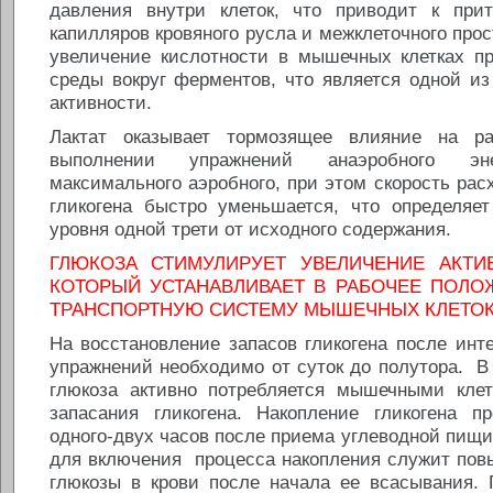
давления внутри клеток, что приводит к при
капилляров кровяного русла и межклеточного прос
увеличение кислотности в мышечных клетках п
среды вокруг ферментов, что является одной и
активности.
Лактат оказывает тормозящее влияние на ра
выполнении упражнений анаэробного эне
максимального аэробного, при этом скорость ра
гликогена быстро уменьшается, что определяе
уровня одной трети от исходного содержания.
ГЛЮКОЗА СТИМУЛИРУЕТ УВЕЛИЧЕНИЕ АКТИ
КОТОРЫЙ УСТАНАВЛИВАЕТ В РАБОЧЕЕ ПОЛ
ТРАНСПОРТНУЮ СИСТЕМУ МЫШЕЧНЫХ КЛЕТО
На восстановление запасов гликогена после ин
упражнений необходимо от суток до полутора. 
глюкоза активно потребляется мышечными кле
запасания гликогена. Накопление гликогена п
одного-двух часов после приема углеводной пищ
для включения процесса накопления служит пов
глюкозы в крови после начала ее всасывания. 