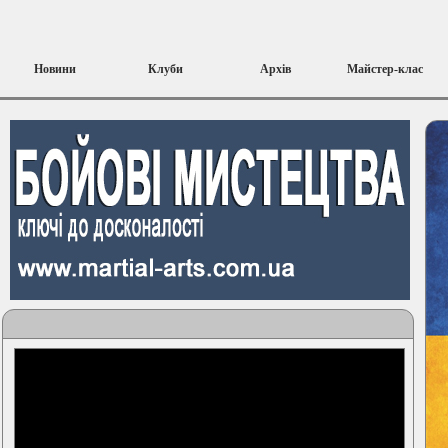
Новини
Клуби
Архів
Майстер-клас