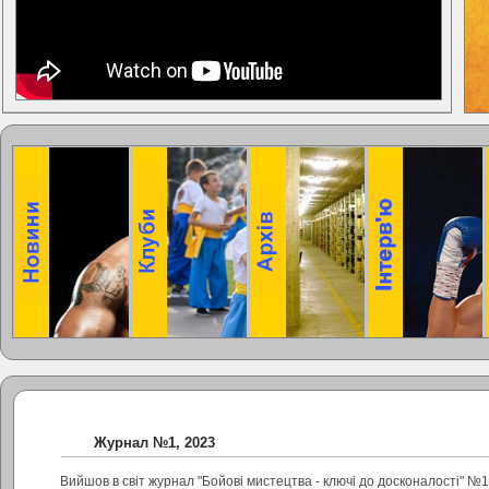
Журнал №1, 2023
Вийшов в світ журнал "Бойові мистецтва - ключі до досконалості" №