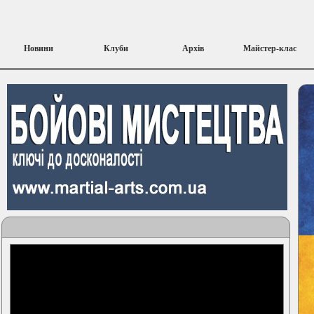
Новини
Клуби
Архів
Майстер-клас