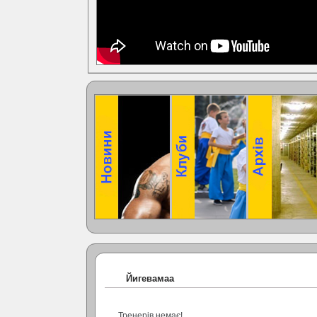
Йигевамаа
Тренерів немає!