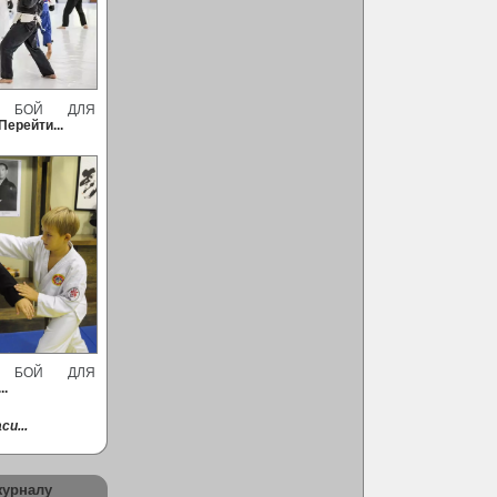
Й БОЙ ДЛЯ
Перейти...
Й БОЙ ДЛЯ
..
си...
журналу