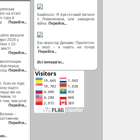
дзинська
бло на етапі
Камбосос: Я був готовий битися
о туру в
з Ломаченком, але завадила
ці
Перейти...
війна
Перейти...
Байло виграли
вро-2026 у
Екс-воротар Динамо: Прилетіло
ках з 10-
в окоп – я навіть не почув
міксті
Перейти...
Перейти...
 велогонщик
Всі інтерв'ю...
обув першу
році
Перейти...
: Усик не піде,
кону надто
 якщо він не
ливим, то
 тим, чим хоче
Перейти...
 Вознюк –
портсменки
Перейти...
н...