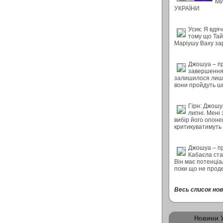
М
УКРАЇНИ
Усик: Я вдяч
тому що Тай
Маріушу Ваху за
Джошуа – п
завершення 
залишилося лише
вони пройдуть ш
Гірн: Джошу
липні. Мені
вибір його опон
критикуватимуть
Джошуа – п
Кабаєла ста
Він має потенціал
поки що не прод
Весь список нови
Новини 