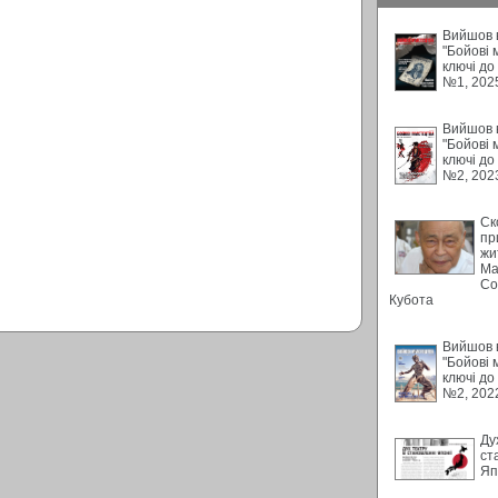
Вийшов в
"Бойові 
ключі до
№1, 202
Вийшов в
"Бойові 
ключі до
№2, 202
Ск
пр
жи
Ма
Со
Кубота
Вийшов в
"Бойові 
ключі до
№2, 202
Ду
ст
Яп