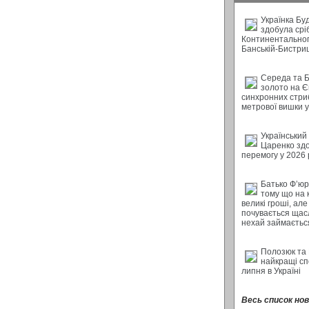
Українка Бу
здобула срі
Континентальног
Банській-Бистри
Середа та 
золото на Є
синхронних стриб
метрової вишки у 
Український
Царенко зд
перемогу у 2026 
Батько Ф’юрі
тому що на 
великі гроші, але
почувається щас
нехай займається
Полозюк та
найкращі с
липня в Україні
Весь список нови