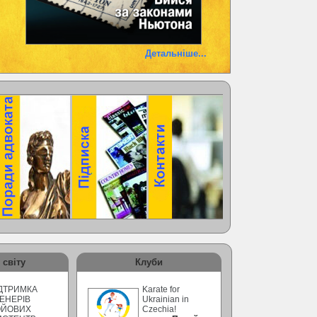
Детальніше...
 світу
Клуби
ДТРИМКА
Karate for
ЕНЕРІВ
Ukrainian in
ОЙОВИХ
Czechia!