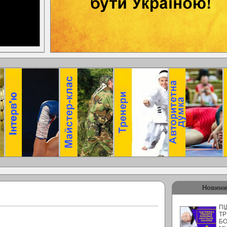
Новини
ПІ
ТР
Б