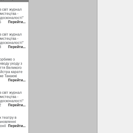
 світ журнал
мистецтва -
 досконалості"
5
Перейти...
 світ журнал
мистецтва -
 досконалості"
3
Перейти...
орбимо з
иводу уходу з
ття Великого
йстра карате
ке Такаюкі
Перейти...
 світ журнал
мистецтва -
 досконалості"
2
Перейти...
х театру в
ановленні
онії
Перейти...