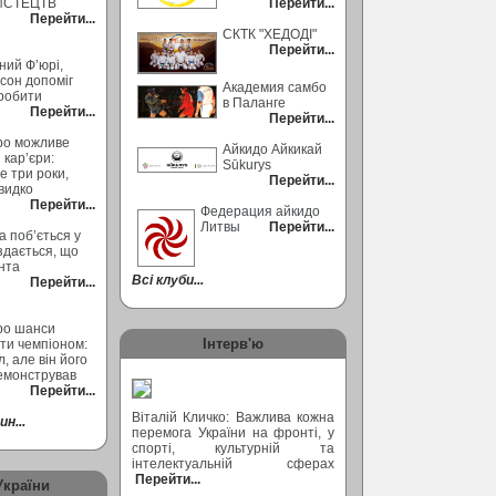
ИСТЕЦТВ
Перейти...
Перейти...
СКТК "ХЕДОДІ"
Перейти...
ний Ф’юрі,
сон допоміг
Академия самбо
робити
в Паланге
Перейти...
Перейти...
ро можливе
Айкидо Айкикай
кар’єри:
Sūkurys
 три роки,
Перейти...
видко
Перейти...
Федерация айкидо
Литвы
Перейти...
а поб’ється у
 здається, що
ента
Всі клуби...
Перейти...
ро шанси
Інтерв'ю
ти чемпіоном:
, але він його
емонстрував
Перейти...
Віталій Кличко: Важлива кожна
н...
перемога України на фронті, у
спорті, культурній та
інтелектуальній сферах
Перейти...
України