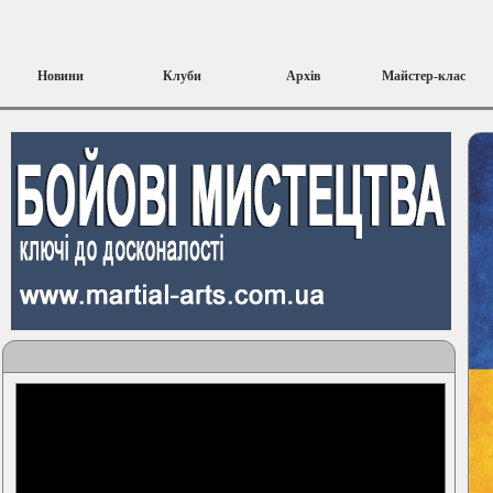
Новини
Клуби
Архів
Майстер-клас