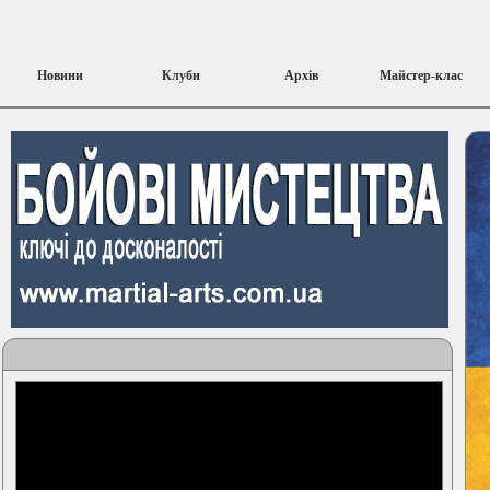
Новини
Клуби
Архів
Майстер-клас