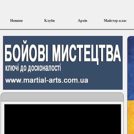
Новини
Клуби
Архів
Майстер-клас