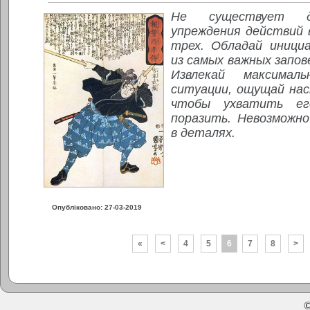
Не существует д
упреждения действий 
трех. Обладай иници
из самых важных запов
Извлекай максимал
ситуации, ощущай нас
чтобы ухватить е
поразить. Невозможно
в деталях.
Опубліковано: 27-03-2019
«
<
4
5
6
7
8
>