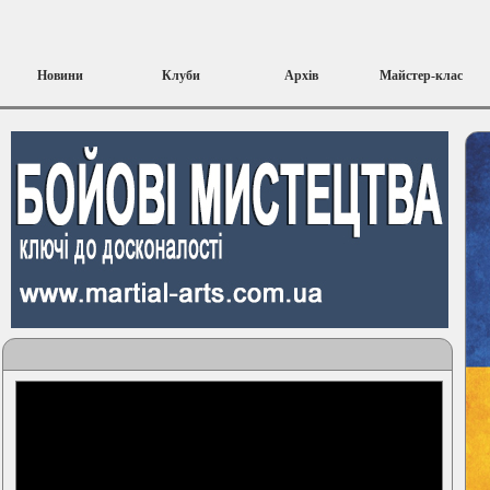
Новини
Клуби
Архів
Майстер-клас