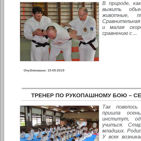
В природе, ка
выжить объ
животные, п
Сравнительная
и малая скор
сравнению с ...
Опубліковано: 15-05-2019
ТРЕНЕР ПО РУКОПАШНОМУ БОЮ – С
Так повелось
пришла осен
институт, од
учиться. Стар
младших. Родит
У всех возник