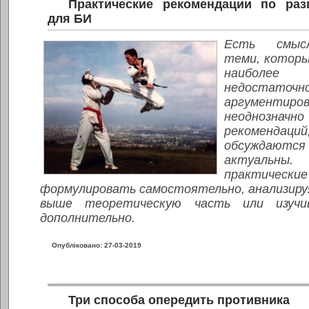
Практические рекомендации по раз
для БИ
Есть смысл
теми, которы
наиболее п
недостаточн
аргументи
неоднознач
рекомендаци
обсуждаются 
актуальн
практические
формулировать самостоятельно, анализиру
выше теоретическую часть или изучи
дополнительно.
Опубліковано: 27-03-2019
Три способа опередить противника