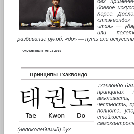
без примене
боевое искус
Корее. Досло
«тхэквондо»
«тхэ» — уда
или поле
разбивание рукой, «до» — путь или искусств
Опубліковано: 05-04-2019
Принципы Тхэквондо
Тхэквондо ба
принципах 
вежливос
честность, п
полнота, упо
стойкость,
самоконтро
(непоколебимый) дух.