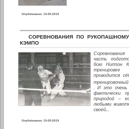
Опубліковано: 15-05-2019
СОРЕВНОВАНИЯ ПО РУКОПАШНОМ
КЭМПО
Соревновани
часть подгот
бою Ниппон 
тренировк
проводится сё
тренировочный 
. И это очень 
фактически п
природой – е
любыми животн
своей...
Опубліковано: 15-05-2019