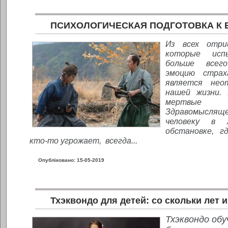
ПСИХОЛОГИЧЕСКАЯ ПОДГОТОВКА К
Из всех отри
которые исп
больше всег
эмоцию страх
является нео
нашей жизни.
мертвые 
Здравомыслящ
человеку в 
обстановке, г
кто-то угрожает, всегда...
Опубліковано: 15-05-2019
Тхэквондо для детей: со скольки лет и
Тхэквондо об