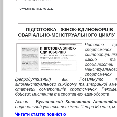
Опубліковано: 23-06-2022
ПІДГОТОВКА ЖІНОК-ЄДИНОБОРЦІВ
ОВАРІАЛЬНО-МЕНСТРУАЛЬНОГО ЦИКЛУ
Читайте пр
спортсменок 
єдиноборців
, я
дзюдо та 
особливост
менструаль
спортсменок
(репродуктивний) вік. Розглянуто ч
гіпоменструального синдрому та вторинної аме
статевих соматотипів спортсменок.
Рекомен
бойових мистецтв та
спортивних єдиноборств
Автор –
Бугаєвський Костянтин Анатолій
національний університет імені Петра Могили, м. 
Читати статтю повністю