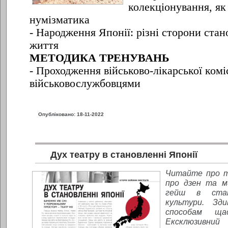
колекціонування, як 
нумізматика
- Народження Японії: різні сторони стан
життя
МЕТОДИКА ТРЕНУВАНЬ
- Проходження військово-лікарської коміс
військовослужбовцями
Опубліковано: 18-11-2022
Дух театру в становленні Японії
Читайте
про 
про дзен та 
гейш в стано
культури. Зди
способам щ
Ексклюзивн