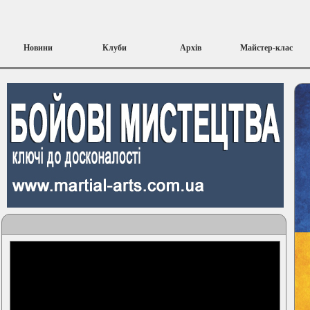
Новини
Клуби
Архів
Майстер-клас