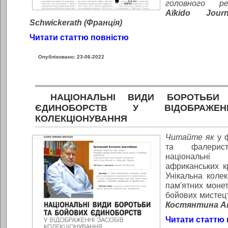
головного р
A
ïkido
Journ
Schwickerath
(Франція)
Читати статтю повністю
Опубліковано: 23-06-2022
НАЦІОНАЛЬНІ ВИДИ БОРОТЬБИ
ЄДИНОБОРСТВ У ВІДОБРАЖЕН
КОЛЕКЦІОНУВАННЯ
Читайте як
у 
та фалерист
національн
африканських кр
Унікальна коле
пам'ятних монет
бойових мистец
Костянтина А
Читати статтю