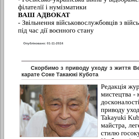
філателії і нумізматики
ВАШ АДВОКАТ
- Звільнення військовослужбовців з війс
під час дії воєнного стану
Опубліковано: 01-11-2024
Скорбимо з приводу уходу з життя В
карате Соке Такаюкі Кубота
Редакція жу
мистецтва - 
досконалості
приводу уход
Takayuki Kub
майстра, лег
стилю госоку