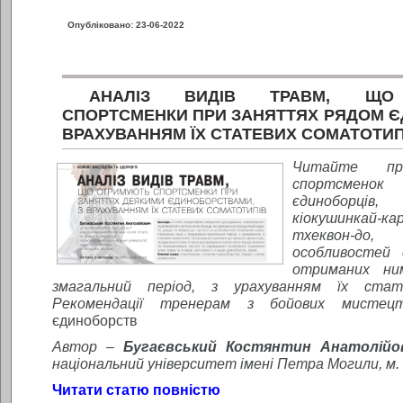
Опубліковано: 23-06-2022
АНАЛІЗ ВИДІВ ТРАВМ, ЩО
СПОРТСМЕНКИ ПРИ ЗАНЯТТЯХ РЯДОМ Є
ВРАХУВАННЯМ ЇХ СТАТЕВИХ СОМАТОТИП
Читайте пр
спортсменок 
єдиноборців
кіокушинкай-
тхеквон-д
особливостей 
отриманих ни
змагальний період, з урахуванням їх стат
Рекомендації тренерам з бойових мист
єдиноборств
Автор –
Бугаєвський Костянтин Анатолій
національний університет імені Петра Могили, м. 
Читати статю повністю