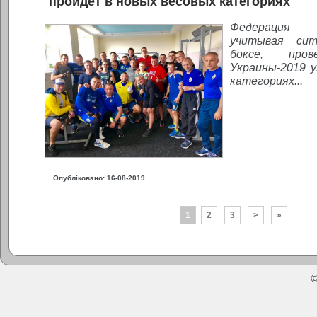
пройдет в новых весовых категориях
Федерация 
учитывая си
боксе, про
Украины-2019 у
категориях...
Опубліковано: 16-08-2019
1
2
3
>
»