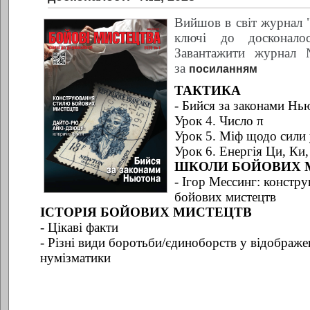
Вийшов в світ журнал "
ключі до досконал
Завантажити журнал
за
посиланням
ТАКТИКА
- Бийся за законами Нь
Урок 4. Число π
Урок 5. Міф щодо сили
Урок 6. Енергія Ци, Ки,
ШКОЛИ БОЙОВИХ 
- Ігор Мессинг: констр
бойових мистецтв
ІСТОРІЯ БОЙОВИХ МИСТЕЦТВ
- Цікаві факти
- Різні види боротьби/єдиноборств у відображе
нумізматики