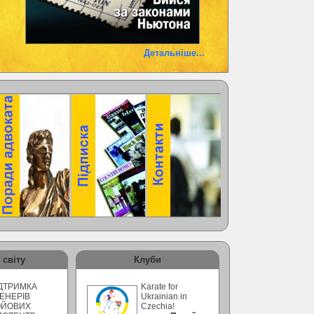
Детальніше...
 світу
Клуби
ДТРИМКА
Karate for
ЕНЕРІВ
Ukrainian in
ОЙОВИХ
Czechia!