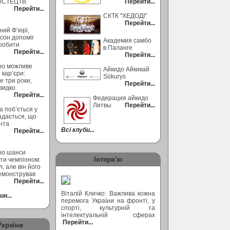
ИСТЕЦТВ
Перейти...
Перейти...
СКТК "ХЕДОДІ"
Перейти...
ний Ф’юрі,
сон допоміг
Академия самбо
робити
в Паланге
Перейти...
Перейти...
ро можливе
Айкидо Айкикай
кар’єри:
Sūkurys
 три роки,
Перейти...
видко
Перейти...
Федерация айкидо
Литвы
Перейти...
а поб’ється у
 здається, що
ента
Всі клуби...
Перейти...
ро шанси
Інтерв'ю
ти чемпіоном:
, але він його
емонстрував
Перейти...
Віталій Кличко: Важлива кожна
н...
перемога України на фронті, у
спорті, культурній та
інтелектуальній сферах
Перейти...
України