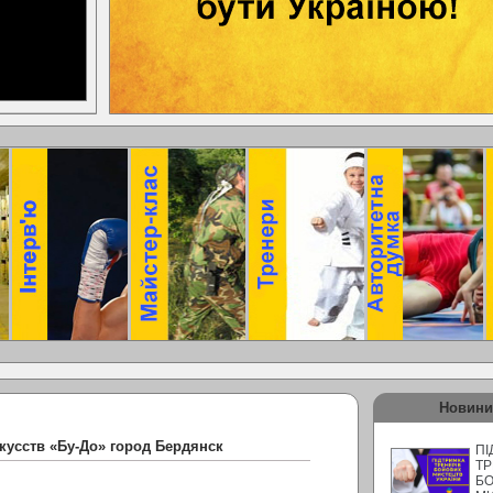
Новини
кусств «Бу-До» город Бердянск
ПІ
ТР
Б