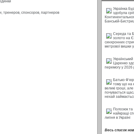
единки
Українка Бу
, тренеров, спонсоров, партнеров
здобула срі
Континентальног
Банській-Бистри
Середа та 
золото на Є
синхронних стриб
метрової вишки у 
Український
Царенко зд
перемогу у 2026 
Батько Ф’юрі
тому що на 
великі гроші, але
почувається щас
нехай займається
Полозюк та
найкращі с
липня в Україні
Весь список нови