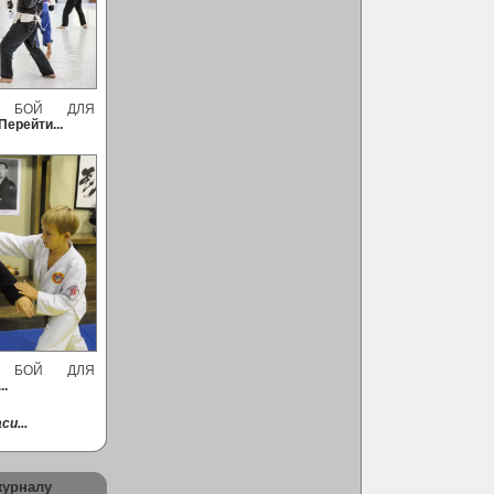
Й БОЙ ДЛЯ
Перейти...
Й БОЙ ДЛЯ
..
си...
журналу