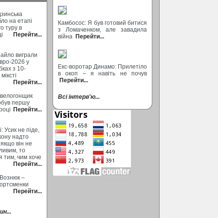
дзинська
бло на етапі
Камбосос: Я був готовий битися
о туру в
з Ломаченком, але завадила
ці
Перейти...
війна
Перейти...
Байло виграли
вро-2026 у
Екс-воротар Динамо: Прилетіло
ках з 10-
в окоп – я навіть не почув
міксті
Перейти...
Перейти...
 велогонщик
Всі інтерв'ю...
обув першу
році
Перейти...
: Усик не піде,
кону надто
 якщо він не
ливим, то
 тим, чим хоче
Перейти...
 Вознюк –
портсменки
Перейти...
н...