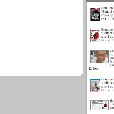
Вийшов в
"Бойові 
ключі до
№1, 202
Вийшов в
"Бойові 
ключі до
№2, 202
Ск
пр
жи
Ма
Со
Кубота
Вийшов в
"Бойові 
ключі до
№2, 202
Ду
ст
Яп