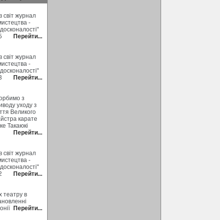
 світ журнал
мистецтва -
 досконалості"
5
Перейти...
 світ журнал
мистецтва -
 досконалості"
3
Перейти...
орбимо з
иводу уходу з
ття Великого
йстра карате
ке Такаюкі
Перейти...
 світ журнал
мистецтва -
 досконалості"
2
Перейти...
х театру в
ановленні
онії
Перейти...