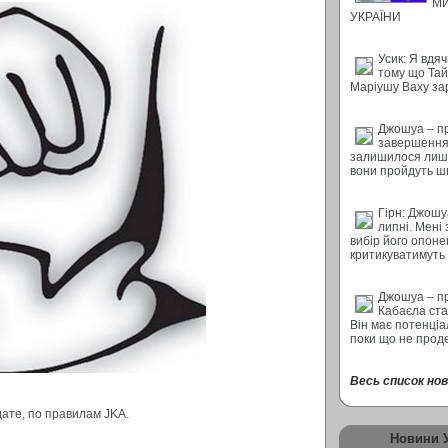
М
УКРАЇНИ
Усик: Я вдяч
тому що Тай
Маріушу Ваху за
Джошуа – п
завершення 
залишилося лише
вони пройдуть ш
Гірн: Джошу
липні. Мені
вибір його опон
критикуватимуть
Джошуа – п
Кабаєла ста
Він має потенціал
поки що не прод
Весь список нови
ате, по правилам JKА.
Новини 