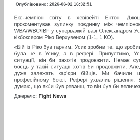
Опубліковано: 2026-06-02 16:32:51
Екс-чемпіон світу в хевівейті Ентоні Джо
прокоментував зупинку поєдинку між чемпіоно
WBA/WBС/IBF у суперважкій вазі Олександром Уси
кікбоксером Ріко Верхувеном (1-1, 1 КО).
«Бій із Ріко був гарним. Усик зробив те, що зроби
була не в Усику, а в рефері. Припустимо, Ус
ситуації, він би захотів продовжити. Немає су
боєць у такій ситуації хотів би продовжити. Але
дуже залежать кар’єри бійців. Ми бачили 
професійному боксі. Рефері ухвалив рішення. 
думаю, що якби був реванш, то він був би величе
Джерело:
Fight News