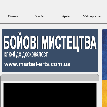
Новини
Клуби
Архів
Майстер-клас