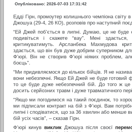
Опубліковано: 2026-07-03 17:31:42
Едді Гірн, промоутер колишнього чемпіона світу в 
Джошуа (29-4, 26 КО), розповів про наступний поєд
“Ей Джей поб’ється в липні. Думаю, це не буде с
подивіться і скажете “вау”. Мені здається,
критикуватимуть. Арсланбека Махмудова крит
здається, що він був дуже добрим суперником дл
Ф’юрі. Він не створив Ф’юрі ніяких проблем, а
боєць”.
“Ми придивляємося до кількох бійців. Я не називат
вони небезпечні. Якщо Ей Джей не буде готовий ф
то це буде дуже небезпечний бій. До того ж це 
досить серйозних травм і дуже травматичного періо
“Якщо ми погодимося на такий поєдинок, то хоро
ми підписали контракт на бій з Ф’юрі. Вам потріб
липні і сподіватися, що за 36 хвилин або менше 
бій усіх часів”, – сказав Гірн.
Ф’юрі кинув
виклик
Джошуа після своєї
перем