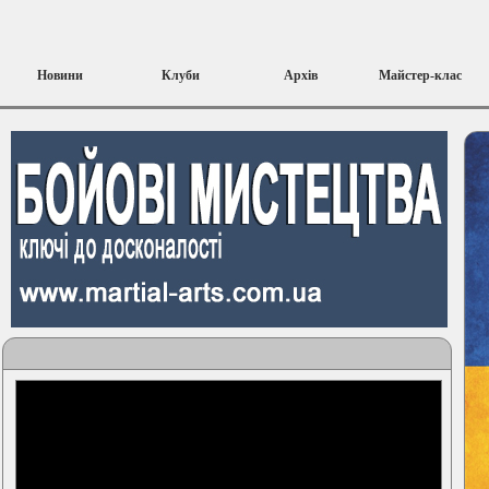
Новини
Клуби
Архів
Майстер-клас