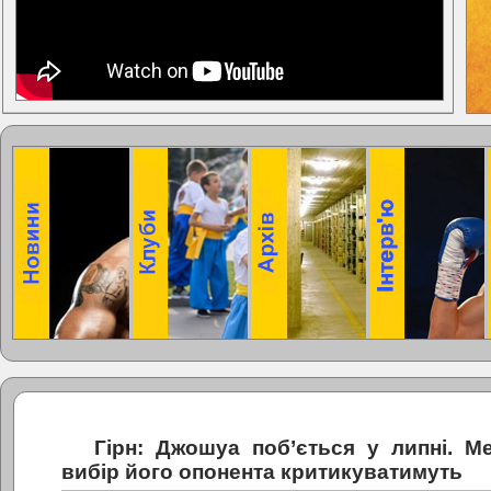
Гірн: Джошуа поб’ється у липні. М
вибір його опонента критикуватимуть