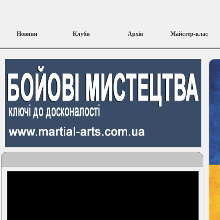
Новини
Клуби
Архів
Майстер-клас