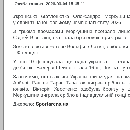
Опубліковано: 2026-03-04 15:45:11
Українська біатлоністка Олександра Меркушин
у спринті на юніорському чемпіонаті світу-2026.
З трьома промахами Меркушина програла лише 
Сідней Вюстлінг, яка стала бронзовою призеркою.
Золото в активі Естере Вольфи з Латвії, срібло ви
з Фінляндії.
У топ-10 фінішувала ще одна українка – Тетян
дев’ятою. Валерія Шейгас стала 16-ю, Поліна Пуцк
Зазначимо, що в активі України три медалі на зм
Арбері. Раніше Тарас Тарасюк виграв срібло в ін
юнаків. Вікторія Хвостенко здобула бронзу у 
Меркушина виграла срібло в індивідуальній гонці 
Джерело:
Sportarena.ua