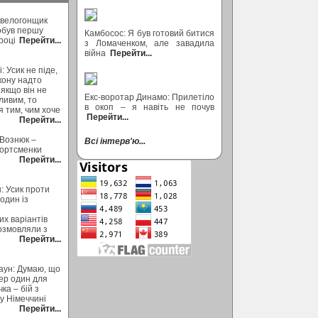
 велогонщик
обув першу
Камбосос: Я був готовий битися
році
Перейти...
з Ломаченком, але завадила
війна
Перейти...
: Усик не піде,
кону надто
 якщо він не
Екс-воротар Динамо: Прилетіло
ливим, то
в окоп – я навіть не почув
 тим, чим хоче
Перейти...
Перейти...
 Вознюк –
Всі інтерв'ю...
портсменки
Перейти...
н: Усик проти
один із
их варіантів
розмовляли з
Перейти...
аун: Думаю, що
ер один для
ка – бій з
у Німеччині
Перейти...