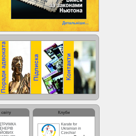
Детальніше...
 світу
Клуби
ДТРИМКА
Karate for
ЕНЕРІВ
Ukrainian in
ОЙОВИХ
Czechia!