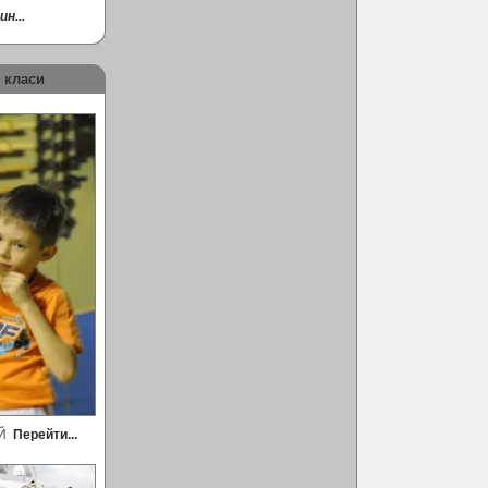
н...
 класи
ЕЙ
Перейти...