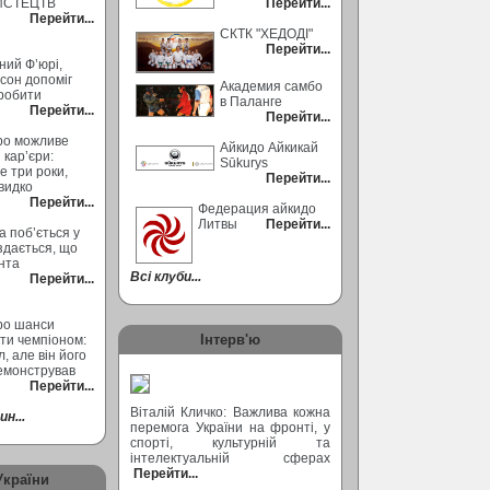
ИСТЕЦТВ
Перейти...
Перейти...
СКТК "ХЕДОДІ"
Перейти...
ний Ф’юрі,
сон допоміг
Академия самбо
робити
в Паланге
Перейти...
Перейти...
ро можливе
Айкидо Айкикай
кар’єри:
Sūkurys
 три роки,
Перейти...
видко
Перейти...
Федерация айкидо
Литвы
Перейти...
а поб’ється у
 здається, що
ента
Всі клуби...
Перейти...
ро шанси
Інтерв'ю
ти чемпіоном:
, але він його
емонстрував
Перейти...
Віталій Кличко: Важлива кожна
н...
перемога України на фронті, у
спорті, культурній та
інтелектуальній сферах
Перейти...
України