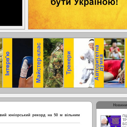
Новини
овий юніорський рекорд на 50 м вільним
ПІ
ТР
Б