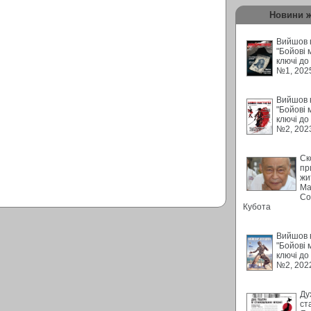
Новини 
Вийшов в
"Бойові 
ключі до
№1, 202
Вийшов в
"Бойові 
ключі до
№2, 202
Ск
пр
жи
Ма
Со
Кубота
Вийшов в
"Бойові 
ключі до
№2, 202
Ду
ст