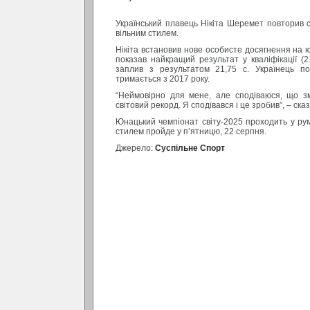
Український плавець Нікіта Шеремет повторив с
вільним стилем.
Нікіта встановив нове особисте досягнення на ю
показав найкращий результат у кваліфікації (2
заплив з результатом 21,75 с. Українець п
тримається з 2017 року.
“Неймовірно для мене, але сподіваюся, що 
світовий рекорд. Я сподівався і це зробив”, – ск
Юнацький чемпіонат світу-2025 проходить у рум
стилем пройде у п’ятницю, 22 серпня.
Джерело:
Суспільне Спорт