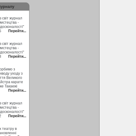
журналу
 світ журнал
мистецтва -
 досконалості"
5
Перейти...
 світ журнал
мистецтва -
 досконалості"
3
Перейти...
орбимо з
иводу уходу з
ття Великого
йстра карате
ке Такаюкі
Перейти...
 світ журнал
мистецтва -
 досконалості"
2
Перейти...
х театру в
ановленні