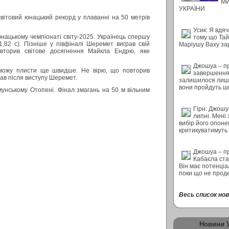
М
УКРАЇНИ
вітовий юнацький рекорд у плаванні на 50 метрів
Усик: Я вдяч
нацькому чемпіонаті світу-2025. Українець спершу
тому що Тай
1,82 с). Пізніше у півфіналі Шеремет виграв свій
Маріушу Ваху за
овторив світове досягнення Майкла Ендрю, яке
Джошуа – п
зможу плисти ще швидше. Не вірю, що повторив
завершення 
азав після виступу Шеремет.
залишилося лише
вони пройдуть ш
унському Отопені. Фінал змагань на 50 м вільним
Гірн: Джошу
липні. Мені
вибір його опон
критикуватимуть
Джошуа – п
Кабаєла ста
Він має потенціал
поки що не прод
Весь список нови
Новини 