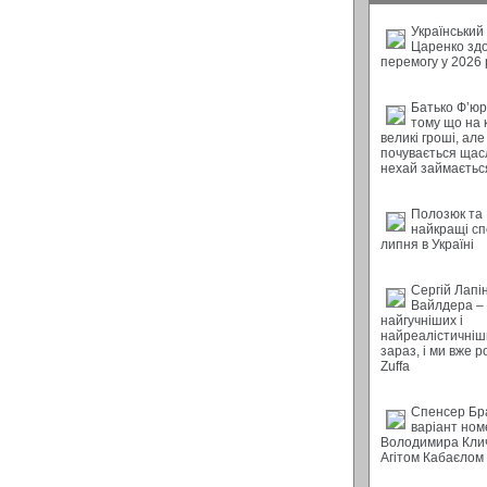
Український
Царенко зд
перемогу у 2026 
Батько Ф’юрі
тому що на 
великі гроші, але
почувається щас
нехай займається
Полозюк та
найкращі с
липня в Україні
Сергій Лапі
Вайлдера – 
найгучніших і
найреалістичніш
зараз, і ми вже 
Zuffa
Спенсер Бр
варіант ном
Володимира Клич
Агітом Кабаєлом 