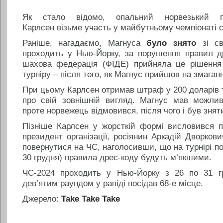
Як стало відомо, опальний норвезький г
Карлсен візьме участь у майбутньому чемпіонаті св
Раніше, нагадаємо, Магнуса
було знято
зі св
проходить у Нью-Йорку, за порушення правил д
шахова федерація (ФІДЕ) прийняла це рішення
турніру – після того, як Магнус прийшов на змаган
При цьому Карлсен отримав штраф у 200 доларів 
про свій зовнішній вигляд. Магнус мав можлив
проте норвежець відмовився, після чого і був зняти
Пізніше Карлсен у жорсткій формі висловився 
президент організації, росіянин Аркадій Дворков
повернутися на ЧС, наголосивши, що на турнірі по
30 грудня) правила дрес-коду будуть м’якшими.
ЧС-2024 проходить у Нью-Йорку з 26 по 31 г
дев’ятим раундом у рапіді посідав 68-е місце.
Джерело:
Take Take Take