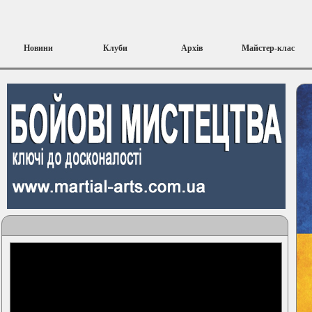
Новини
Клуби
Архів
Майстер-клас