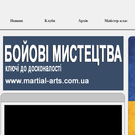
Новини
Клуби
Архів
Майстер-клас