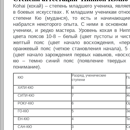
Kohai (кохай) – степень младшего ученика, являе
в боевых искусствах
. К младшим ученикам отно
степени Кю (муданся), то есть и начинающие
набрался некоторого опыта. С ними в основном
ученики, и редко мастера. Уровень кохая в Нип
цвета поясов 10-8 – белый (цвет пустоты и чист
желтый пояс (цвет начало восхождения, «пер
оранжевый пояс (четкое становления начала), 5
(цвет начало зарождения первых навыков, «восхо
кю – темно синий пояс (появление твердых 
понимание).
Разряд, ученические
КЮ
П
ступени
ХАТИ-КЮ
8
Б
СИТИ-КЮ
7
Ж
РОКУ-КЮ
6
О
ГО-КЮ
5
З
ЁН-КЮ
4
Т
САН-КЮ
3
С