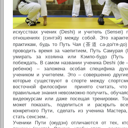
искусствах ученик (Deshi) и учитель (Sensei)
отношениях (синтэй) между собой. Это характ
практикам, будь то Путь Чая (茶道 са-до/тя-до)
проводить время за чаепитием, Путь Самурая (
умирать за хозяина или Кэмпо-будо (Путь 
побеждать. В самом названии ученика Deshi (de –
ребенок) – заложена особая специфика дух
учеником и учителем. Это – совершенно другие
которые существуют в спорте между спортсм
восточной философии принято считать, что
правильные знания невозможно получить, обучаяс
видеокурсам или даже посещая тренировки. Тол
может показать, поделиться и раскрыть все
конкретного Пути, сделать из ученика Мастера
стать сенсэем..
Ученики Пути (окудэн) отличаются от тех, кт