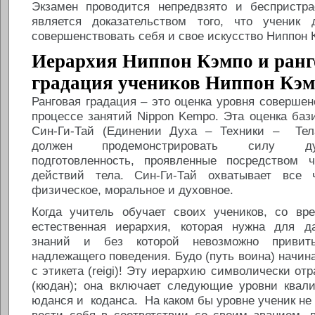
Экзамен проводится непредвзято и беспристр
является доказательством того, что ученик 
совершенствовать себя и свое искусство Ниппон 
Иерархия Ниппон Кэмпо и ранг
градация учеников Ниппон Кэ
Ранговая градация – это оценка уровня совершен
процессе занятий Nippon Kempo. Эта оценка баз
Син-Ги-Тай (Единении Духа – Техники – Тела
должен продемонстрировать силу ду
подготовленность, проявленные посредством 
действий тела. Син-Ги-Тай охватывает все ч
физическое, моральное и духовное.
Когда учитель обучает своих учеников, со вр
естественная иерархия, которая нужна для д
знаний и без которой невозможно привит
надлежащего поведения. Будо (путь воина) начина
с этикета (reigi)! Эту иерархию символически от
(кюдан); она включает следующие уровни ква
юданся и коданса. На каком бы уровне ученик не 
вести себя в соответствии со своим званием, 