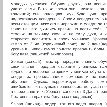
молодых учеников. Обучая других, они воспи
учатся сами. В то же время они являются под
традиций; они воплощают дух будо, учат пра
надлежащему поведению. Своим поведением он
всем стоящим ниже его в иерархии и следят за те
глядя на него, учились правильно вести себя. 
столько на технику, сколько на силу духа, и 
старается воспитать в своих учениках. Урове
кэмпо от 3 кю (коричневый пояс), до 2 дана(ч
уровне в Ниппон кэмпо принято проводить больш
богу ваза (защитной экипировке).
Sensei (сенсэй)– мастер передачи знаний, обу
свои знания передает старшим ученикам, нак
коданся, и доверяет старшим ученикам обучать
следит за преподаванием семпаев, и не вме
обучения. Однако, корректирует работу сэм
ошибаются и нарушают равновесие, допуская не
в своих занятиях. Уровень сэнсея от 3 Дана (черн
Постоянная практика богу ваза (поединков).
Shihan (шихан)– лидер, тот кто ведет вперед.