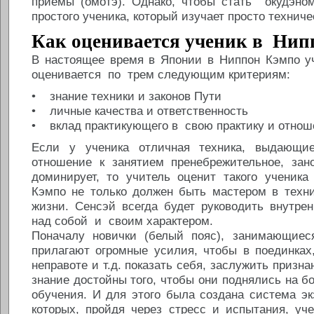
приемы (омотэ). Однако, чтобы стать окудэном
простого ученика, который изучает просто техниче
Как оценивается ученик в Нип
В настоящее время в Японии в Ниппон Кэмпо у
оценивается по трем следующим критериям:
• знание техники и законов Пути
• личные качества и ответственность
• вклад практикующего в свою практику и отноше
Если у ученика отличная техника, выдающие
отношение к занятием пренебрежительное, зан
доминирует, то учитель оценит такого ученика
Кэмпо не только должен быть мастером в техни
жизни. Сенсэй всегда будет руководить внутре
над собой и своим характером.
Поначалу новички (белый пояс), занимающиес
прилагают огромные усилия, чтобы в поединках
неправоте и т.д. показать себя, заслужить призна
знание достойны того, чтобы они поднялись на б
обучения. И для этого была создана система эк
которых, пройдя через стресс и испытания, уч