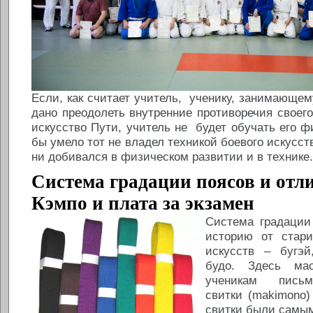
Если, как считает учитель, ученику, занимающем
дано преодолеть внутренние противоречия своего
искусство Пути, учитель не будет обучать его 
бы умело тот не владел техникой боевого искусст
ни добивался в физическом развитии и в технике.
Система градации поясов и от
Кэмпо и плата за экзамен
Система градации
историю от стар
искусств – бугэй
будо. Здесь ма
ученикам письм
свитки (makimono)
свитки были самы