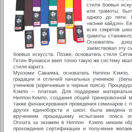
стиля боевых иску
или грамоты, был
одного до пяти.
«мэнке кайдэн». Ее
всех секретов шко
грамоты становилс
Основатель дзю
заимствовал эту с
боевых искусств. Позже, основатель стиля Сеток
Гитин Фунакоси ввел точно такую же систему ква
стиля каратэ.
Мунэоми Саваяма, основатель Ниппон Кэмпо, 
градации и отличий начальных учеников (белы
учеников (коричневые и черные пояса). Процеду
Кэмпо – платная. Для поддержки материальн
Ниппон-Кемпо, создания общей тренировочной м
также финансирования проведения семинаров с 
других единоборств и школ, была введена о
вручением прошедшему испытание пояса опр
Оплата за экзамен в Ниппон Кэмпо никоим обр
прохождение сертификации и получение желаем