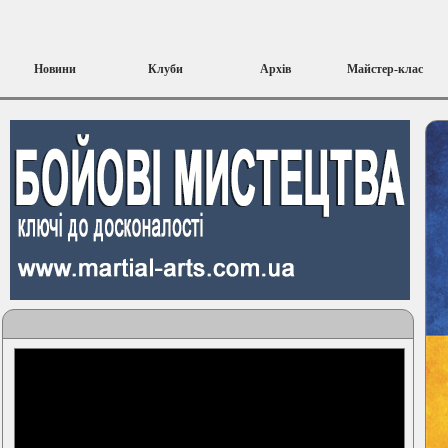
Новини
Клуби
Архів
Майстер-клас