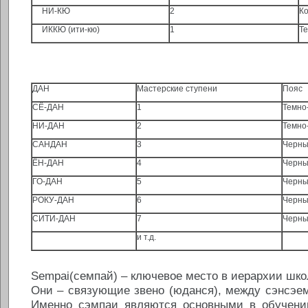
НИ-КЮ
2
К
ИККЮ (ити-кю)
1
Т
ДАН
Мастерские ступени
Пояс
СЁ-ДАН
1
Темно
НИ-ДАН
2
Темно
САНДАН
3
Черн
ЁН-ДАН
4
Черн
ГО-ДАН
5
Черн
РОКУ-ДАН
6
Черн
СИТИ-ДАН
7
Черн
и т.д.
Sempai(семпай) – ключевое место в иерархии шко
Они – связующие звено (юданся), между сэнсэе
Именно сэмпаи являются основными в обучени