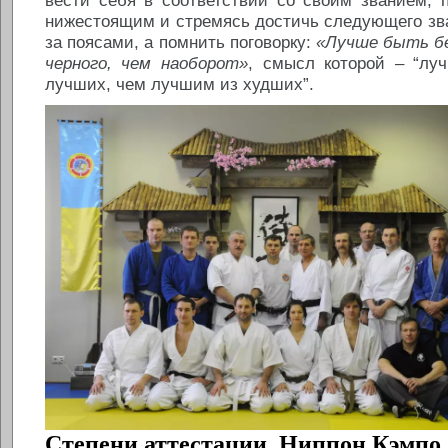
нижестоящим и стремясь достичь следующего зва
за поясами, а помнить поговорку:
«Лучше быть бе
черного, чем наоборот»
, смысл которой – “лу
лучших, чем лучшим из худших”.
Степени аттестации Ниппон Кэмпо