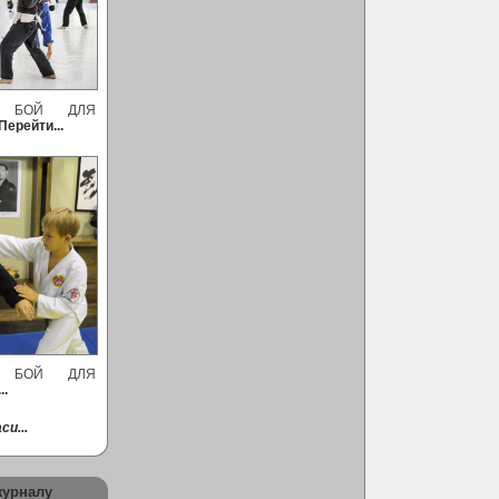
Й БОЙ ДЛЯ
Перейти...
Й БОЙ ДЛЯ
..
си...
журналу