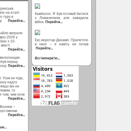
дзинська
бло на етапі
Камбосос: Я був готовий битися
о туру в
з Ломаченком, але завадила
ці
Перейти...
війна
Перейти...
Байло виграли
вро-2026 у
Екс-воротар Динамо: Прилетіло
ках з 10-
в окоп – я навіть не почув
міксті
Перейти...
Перейти...
 велогонщик
Всі інтерв'ю...
обув першу
році
Перейти...
: Усик не піде,
кону надто
 якщо він не
ливим, то
 тим, чим хоче
Перейти...
 Вознюк –
портсменки
Перейти...
н...