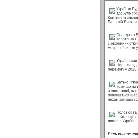
Українка Бу
здобула срі
Континентальног
Банській-Бистри
Середа та 
золото на Є
синхронних стриб
метрової вишки у 
Український
Царенко зд
перемогу у 2026 
Батько Ф’юрі
тому що на 
великі гроші, але
почувається щас
нехай займається
Полозюк та
найкращі с
липня в Україні
Весь список нови