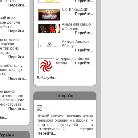
ИСТЕЦТВ
Перейти...
Перейти...
СКТК "ХЕДОДІ"
Перейти...
ний Ф’юрі,
сон допоміг
Академия самбо
робити
в Паланге
Перейти...
Перейти...
ро можливе
Айкидо Айкикай
кар’єри:
Sūkurys
 три роки,
Перейти...
видко
Перейти...
Федерация айкидо
Литвы
Перейти...
а поб’ється у
 здається, що
ента
Всі клуби...
Перейти...
ро шанси
Інтерв'ю
ти чемпіоном:
, але він його
емонстрував
Перейти...
Віталій Кличко: Важлива кожна
н...
перемога України на фронті, у
спорті, культурній та
інтелектуальній сферах
Перейти...
України