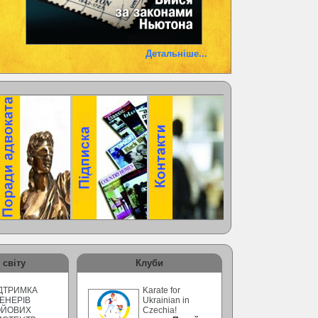
Детальніше...
 світу
Клуби
ДТРИМКА
Karate for
ЕНЕРІВ
Ukrainian in
ОЙОВИХ
Czechia!