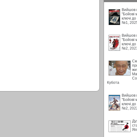
Вийшов в
"Бойові 
ключі до
№1, 202
Вийшов в
"Бойові 
ключі до
№2, 202
Ск
пр
жи
Ма
Со
Кубота
Вийшов в
"Бойові 
ключі до
№2, 202
Ду
ст
Яп