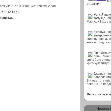
М
УКРАЇНИ
ХМЕЛИВСКИЙ Иван Дмитриевич, 2 дан
067 342 18 53
Усик: Я вдяч
kudo.if.ua
тому що Тай
Маріушу Ваху за
Джошуа – п
завершення 
залишилося лише
вони пройдуть ш
Гірн: Джошу
липні. Мені
вибір його опон
критикуватимуть
Джошуа – п
Кабаєла ста
Він має потенціал
поки що не прод
Весь список нови
Новини 