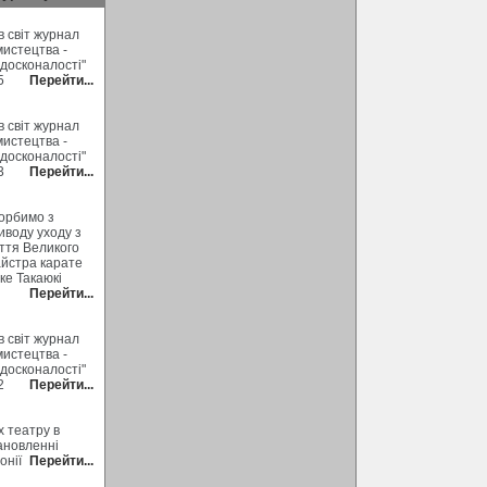
 світ журнал
мистецтва -
 досконалості"
5
Перейти...
 світ журнал
мистецтва -
 досконалості"
3
Перейти...
орбимо з
иводу уходу з
ття Великого
йстра карате
ке Такаюкі
Перейти...
 світ журнал
мистецтва -
 досконалості"
2
Перейти...
х театру в
ановленні
онії
Перейти...