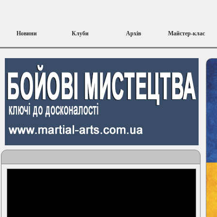
Новини
Клуби
Архів
Майстер-клас