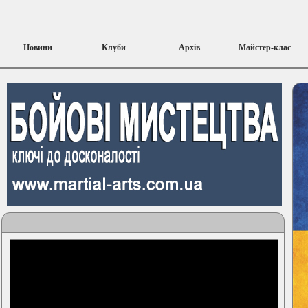
Новини
Клуби
Архів
Майстер-клас