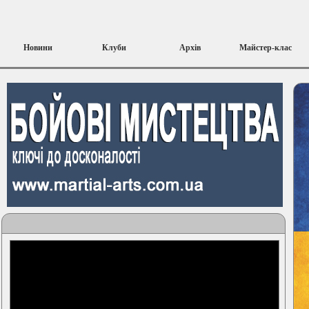
Новини
Клуби
Архів
Майстер-клас