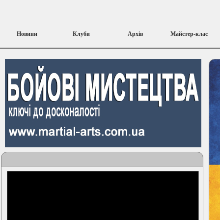
Новини
Клуби
Архів
Майстер-клас